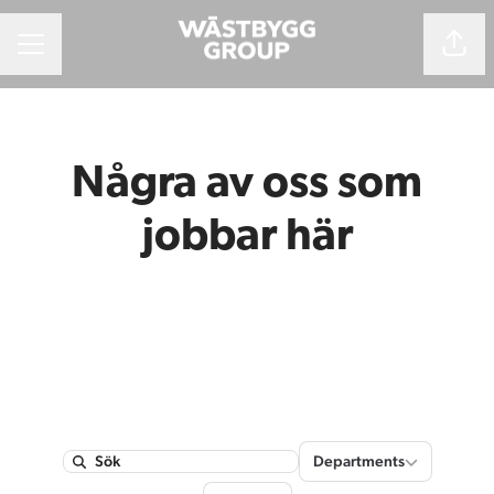
Dela 
Karriärmeny
Några av oss som
jobbar här
Departments
Departments
Search